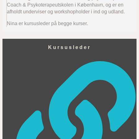
Coach & Psykoterapeutskolen i København, og er en
afholdt underviser og workshopholder i ind og udland.
Nina er kursusleder på begge kurser.
Kursusleder