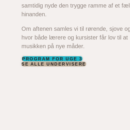
samtidig nyde den trygge ramme af et fæll
hinanden.
Om aftenen samles vi til rørende, sjove o
hvor både lærere og kursister får lov til at 
musikken på nye måder.
PROGRAM FOR UGE 3
SE ALLE UNDERVISERE